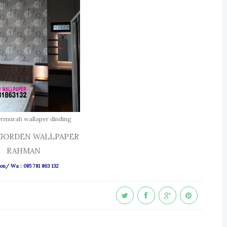
ermurah wallaper dinding
 GORDEN WALLPAPER
RAHMAN
on/ Wa : 085 781 863 132