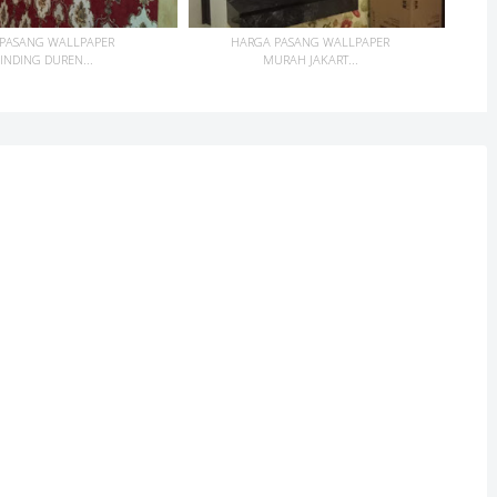
 PASANG WALLPAPER
HARGA PASANG WALLPAPER
INDING DUREN...
MURAH JAKART...