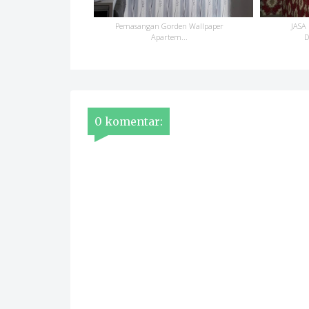
Pemasangan Gorden Wallpaper
JASA
Apartem...
D
0 komentar: